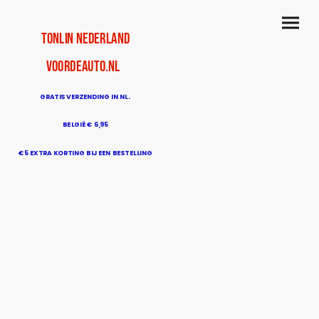
TonLin Nederland
voordeauto.nl
GRATIS VERZENDING IN NL.
BELGIË € 6,95
€5 EXTRA KORTING BIJ EEN BESTELLING
BOVEN DE € 50