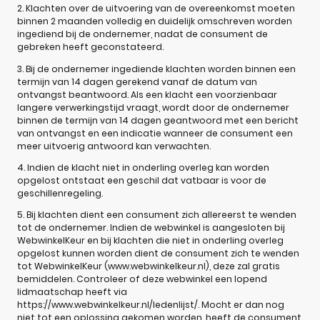
2. Klachten over de uitvoering van de overeenkomst moeten
binnen 2 maanden volledig en duidelijk omschreven worden
ingediend bij de ondernemer, nadat de consument de
gebreken heeft geconstateerd.
3. Bij de ondernemer ingediende klachten worden binnen een
termijn van 14 dagen gerekend vanaf de datum van
ontvangst beantwoord. Als een klacht een voorzienbaar
langere verwerkingstijd vraagt, wordt door de ondernemer
binnen de termijn van 14 dagen geantwoord met een bericht
van ontvangst en een indicatie wanneer de consument een
meer uitvoerig antwoord kan verwachten.
4. Indien de klacht niet in onderling overleg kan worden
opgelost ontstaat een geschil dat vatbaar is voor de
geschillenregeling.
5. Bij klachten dient een consument zich allereerst te wenden
tot de ondernemer. Indien de webwinkel is aangesloten bij
WebwinkelKeur en bij klachten die niet in onderling overleg
opgelost kunnen worden dient de consument zich te wenden
tot WebwinkelKeur (www.webwinkelkeur.nl), deze zal gratis
bemiddelen. Controleer of deze webwinkel een lopend
lidmaatschap heeft via
https://www.webwinkelkeur.nl/ledenlijst/. Mocht er dan nog
niet tot een oplossing gekomen worden, heeft de consument