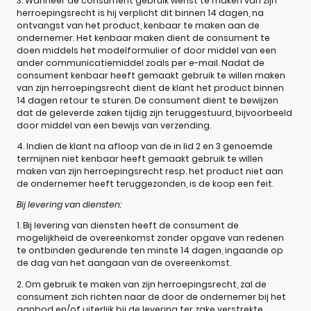
3. Wanneer de consument gebruik wenst te maken van zijn
herroepingsrecht is hij verplicht dit binnen 14 dagen, na
ontvangst van het product, kenbaar te maken aan de
ondernemer. Het kenbaar maken dient de consument te
doen middels het modelformulier of door middel van een
ander communicatiemiddel zoals per e-mail. Nadat de
consument kenbaar heeft gemaakt gebruik te willen maken
van zijn herroepingsrecht dient de klant het product binnen
14 dagen retour te sturen. De consument dient te bewijzen
dat de geleverde zaken tijdig zijn teruggestuurd, bijvoorbeeld
door middel van een bewijs van verzending.
4. Indien de klant na afloop van de in lid 2 en 3 genoemde
termijnen niet kenbaar heeft gemaakt gebruik te willen
maken van zijn herroepingsrecht resp. het product niet aan
de ondernemer heeft teruggezonden, is de koop een feit.
Bij levering van diensten:
1. Bij levering van diensten heeft de consument de
mogelijkheid de overeenkomst zonder opgave van redenen
te ontbinden gedurende ten minste 14 dagen, ingaande op
de dag van het aangaan van de overeenkomst.
2. Om gebruik te maken van zijn herroepingsrecht, zal de
consument zich richten naar de door de ondernemer bij het
aanbod en/of uiterlijk bij de levering ter zake verstrekte