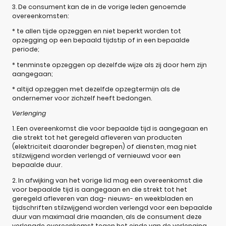
3. De consument kan de in de vorige leden genoemde
overeenkomsten:
* te allen tijde opzeggen en niet beperkt worden tot
opzegging op een bepaald tijdstip of in een bepaalde
periode;
* tenminste opzeggen op dezelfde wijze als zij door hem zijn
aangegaan;
* altijd opzeggen met dezelfde opzegtermijn als de
ondernemer voor zichzelf heeft bedongen.
Verlenging
1. Een overeenkomst die voor bepaalde tijd is aangegaan en
die strekt tot het geregeld afleveren van producten
(elektriciteit daaronder begrepen) of diensten, mag niet
stilzwijgend worden verlengd of vernieuwd voor een
bepaalde duur.
2. In afwijking van het vorige lid mag een overeenkomst die
voor bepaalde tijd is aangegaan en die strekt tot het
geregeld afleveren van dag- nieuws- en weekbladen en
tijdschriften stilzwijgend worden verlengd voor een bepaalde
duur van maximaal drie maanden, als de consument deze
verlengde overeenkomst tegen het einde van de verlenging