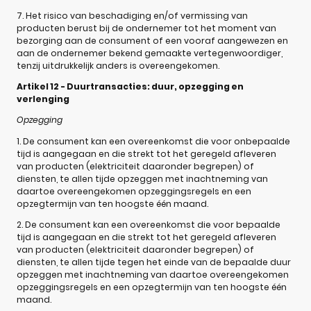
7. Het risico van beschadiging en/of vermissing van
producten berust bij de ondernemer tot het moment van
bezorging aan de consument of een vooraf aangewezen en
aan de ondernemer bekend gemaakte vertegenwoordiger,
tenzij uitdrukkelijk anders is overeengekomen.
Artikel 12 - Duurtransacties: duur, opzegging en
verlenging
Opzegging
1. De consument kan een overeenkomst die voor onbepaalde
tijd is aangegaan en die strekt tot het geregeld afleveren
van producten (elektriciteit daaronder begrepen) of
diensten, te allen tijde opzeggen met inachtneming van
daartoe overeengekomen opzeggingsregels en een
opzegtermijn van ten hoogste één maand.
2. De consument kan een overeenkomst die voor bepaalde
tijd is aangegaan en die strekt tot het geregeld afleveren
van producten (elektriciteit daaronder begrepen) of
diensten, te allen tijde tegen het einde van de bepaalde duur
opzeggen met inachtneming van daartoe overeengekomen
opzeggingsregels en een opzegtermijn van ten hoogste één
maand.