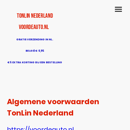
TonLin Nederland
voordeauto.nl
GRATIS VERZENDING IN NL.
BELGIË € 6,95
€5 EXTRA KORTING BIJ EEN BESTELLING
BOVEN DE € 50
Algemene voorwaarden
TonLin Nederland
https://voordeauto.nl