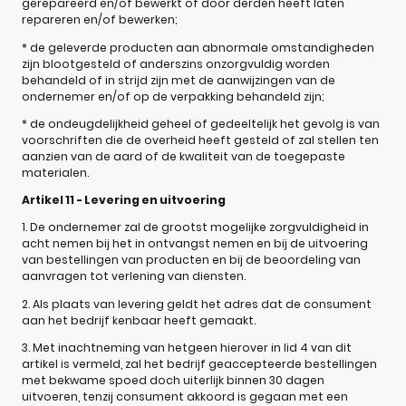
gerepareerd en/of bewerkt of door derden heeft laten
repareren en/of bewerken;
* de geleverde producten aan abnormale omstandigheden
zijn blootgesteld of anderszins onzorgvuldig worden
behandeld of in strijd zijn met de aanwijzingen van de
ondernemer en/of op de verpakking behandeld zijn;
* de ondeugdelijkheid geheel of gedeeltelijk het gevolg is van
voorschriften die de overheid heeft gesteld of zal stellen ten
aanzien van de aard of de kwaliteit van de toegepaste
materialen.
Artikel 11 - Levering en uitvoering
1. De ondernemer zal de grootst mogelijke zorgvuldigheid in
acht nemen bij het in ontvangst nemen en bij de uitvoering
van bestellingen van producten en bij de beoordeling van
aanvragen tot verlening van diensten.
2. Als plaats van levering geldt het adres dat de consument
aan het bedrijf kenbaar heeft gemaakt.
3. Met inachtneming van hetgeen hierover in lid 4 van dit
artikel is vermeld, zal het bedrijf geaccepteerde bestellingen
met bekwame spoed doch uiterlijk binnen 30 dagen
uitvoeren, tenzij consument akkoord is gegaan met een