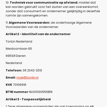
10.
Techniek voor communicatie op afstand:
middel dat
kan worden gebruikt voor het sluiten van een overeenkomst,
zonder dat consument en ondernemer gelijktijdig in dezelfde
ruimte zijn samengekomen.
11.
Algemene Voorwaarden:
de onderhavige Algemene
Voorwaarden van de ondernemer.
Artikel 2 - Identiteit van de ondernemer
TonLin Nederland
Meidoornlaan 65
6951LR Dieren
Nederland
Telefoon:
06 2342-2013
Email:
mail@tonlin.nl
KVK
70106916
BTW nummer
NL001330555B19
Artikel 3 - Toepasselijkheid
1. Deze algemene voorwaarden zijn van toepassing op elk