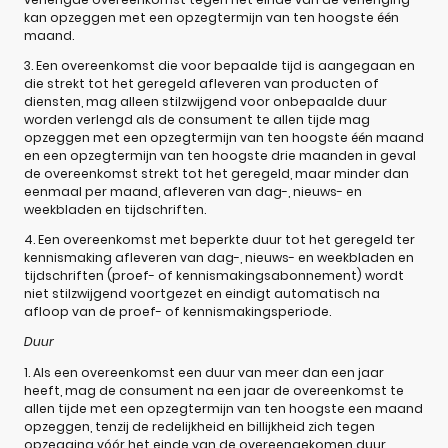
kan opzeggen met een opzegtermijn van ten hoogste één
maand.
3. Een overeenkomst die voor bepaalde tijd is aangegaan en
die strekt tot het geregeld afleveren van producten of
diensten, mag alleen stilzwijgend voor onbepaalde duur
worden verlengd als de consument te allen tijde mag
opzeggen met een opzegtermijn van ten hoogste één maand
en een opzegtermijn van ten hoogste drie maanden in geval
de overeenkomst strekt tot het geregeld, maar minder dan
eenmaal per maand, afleveren van dag-, nieuws- en
weekbladen en tijdschriften.
4. Een overeenkomst met beperkte duur tot het geregeld ter
kennismaking afleveren van dag-, nieuws- en weekbladen en
tijdschriften (proef- of kennismakingsabonnement) wordt
niet stilzwijgend voortgezet en eindigt automatisch na
afloop van de proef- of kennismakingsperiode.
Duur
1. Als een overeenkomst een duur van meer dan een jaar
heeft, mag de consument na een jaar de overeenkomst te
allen tijde met een opzegtermijn van ten hoogste een maand
opzeggen, tenzij de redelijkheid en billijkheid zich tegen
opzegging vóór het einde van de overeengekomen duur