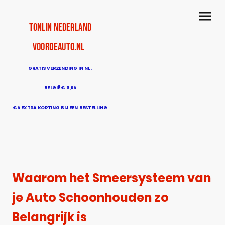
TonLin Nederland
voordeauto.nl
GRATIS VERZENDING IN NL.
BELGIË € 6,95
€5 EXTRA KORTING BIJ EEN BESTELLING
BOVEN DE € 50
Waarom het Smeersysteem van
je Auto Schoonhouden zo
Belangrijk is