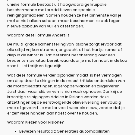
unieke formule bestaat uit hoogwaardige kruipolie,
beschermende motoradditieven en speciale
reinigingsmiddelen. Samen houden ze het binnenste van je
motor niet alleen schoon, maar beschermen ze ook tegen
nieuwe opbouw van vuil en afzettingen.
Waarom deze Formule Anders is
De multi-grade samenstelling van Rislone zorgt ervoor dat
olie altijd vrij kan stromen, ongeacht of het hartje zomer of
diep in de winter is. Dat betekent bescherming over een
breder temperatuurbereik, waardoor je motor nooit in de kou
staat – letterlijk en figuurlijk.
Wat deze formule verder bijzonder maakt, is het vermogen
om diep door te dringen in de meest kritieke onderdelen van
de motor: klepzittingen, lageroppervlakken en zuigerveren.
Juist daar waar slib en vernis zich vaak ophopen. Dankzij de
krachtige reinigingsmiddelen in Rislone worden deze
afzettingen bij de eerstvolgende olieverversing eenvoudig
mee afgevoerd. Je motor voelt weer als nieuw, zonder dat je
er zelf vieze handen aan hoeft over te houden.
Waarom Kiezen voor Rislone?
Bewezen resultaat: Generaties automobilisten