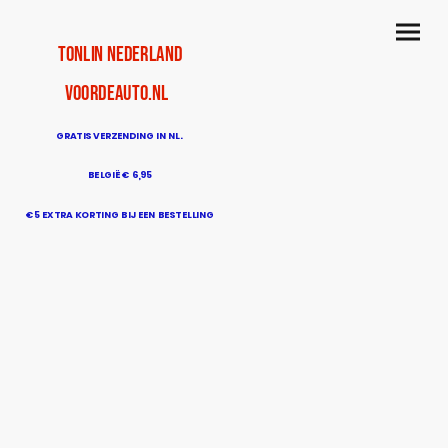
TonLin Nederland
voordeauto.nl
GRATIS VERZENDING IN NL.
BELGIË € 6,95
€5 EXTRA KORTING BIJ EEN BESTELLING
BOVEN DE € 50