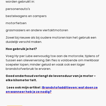
worden gebruikt in:
personenauto’s
bestelwagens en campers
motorfietsen
grasmaaiers en andere viertaktmotoren
Zowel bij nieuwe als bij oudere motoren kan het gebruik een
duidelijk verschil maken.
Hoe gebruik je het?
Voeg Hy-per Lube eenvoudig toe aan de motorolie, tijdens of
tussen een olieverversing. Eén fles is voldoende om merkbaar
soepeler lopen, minder geluid en vaak ook een lager
brandstofverbruik te ervaren.
Goed onderhoud verlengt de levensduur van je motor –
elke kilometer telt.
Lees ook mijn artikel :
Brandstofadditieven: wat doen ze
en wanneer heb je ze nodig?