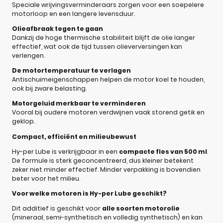
Speciale wrijvingsverminderaars zorgen voor een soepelere
motorloop en een langere levensduur.
Olieafbraak tegen te gaan
Dankzij de hoge thermische stabiliteit blijft de olie langer
effectief, wat ook de tijd tussen olieverversingen kan
verlengen.
De motortemperatuur te verlagen
Antischuimeigenschappen helpen de motor koel te houden,
ook bij zware belasting.
Motorgeluid merkbaar te verminderen
Vooral bij oudere motoren verdwijnen vaak storend getik en
geklop.
Compact, efficiënt en milieubewust
Hy-per Lube is verkrijgbaar in een
compacte fles van 500 ml
.
De formule is sterk geconcentreerd, dus kleiner betekent
zeker niet minder effectief. Minder verpakking is bovendien
beter voor het milieu.
Voor welke motoren is Hy-per Lube geschikt?
Dit additief is geschikt voor
alle soorten motorolie
(mineraal, semi-synthetisch en volledig synthetisch) en kan