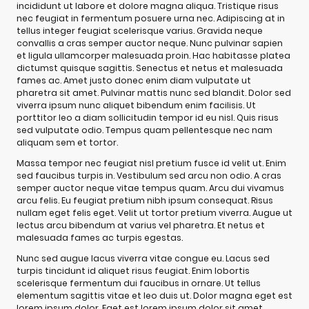
incididunt ut labore et dolore magna aliqua. Tristique risus
nec feugiat in fermentum posuere urna nec. Adipiscing at in
tellus integer feugiat scelerisque varius. Gravida neque
convallis a cras semper auctor neque. Nunc pulvinar sapien
et ligula ullamcorper malesuada proin. Hac habitasse platea
dictumst quisque sagittis. Senectus et netus et malesuada
fames ac. Amet justo donec enim diam vulputate ut
pharetra sit amet. Pulvinar mattis nunc sed blandit. Dolor sed
viverra ipsum nunc aliquet bibendum enim facilisis. Ut
porttitor leo a diam sollicitudin tempor id eu nisl. Quis risus
sed vulputate odio. Tempus quam pellentesque nec nam
aliquam sem et tortor.
Massa tempor nec feugiat nisl pretium fusce id velit ut. Enim
sed faucibus turpis in. Vestibulum sed arcu non odio. A cras
semper auctor neque vitae tempus quam. Arcu dui vivamus
arcu felis. Eu feugiat pretium nibh ipsum consequat. Risus
nullam eget felis eget. Velit ut tortor pretium viverra. Augue ut
lectus arcu bibendum at varius vel pharetra. Et netus et
malesuada fames ac turpis egestas.
Nunc sed augue lacus viverra vitae congue eu. Lacus sed
turpis tincidunt id aliquet risus feugiat. Enim lobortis
scelerisque fermentum dui faucibus in ornare. Ut tellus
elementum sagittis vitae et leo duis ut. Dolor magna eget est
lorem ipsum dolor. Eget est lorem ipsum dolor sit amet