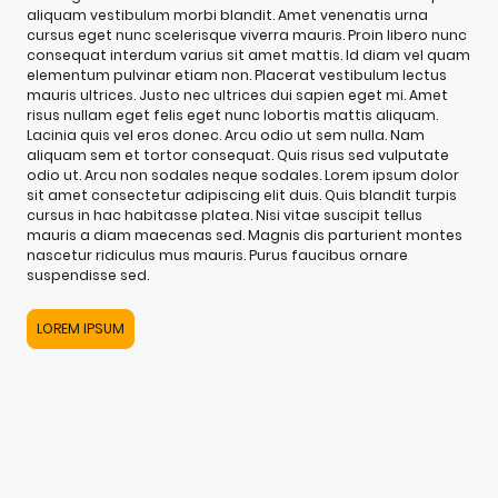
aliquam vestibulum morbi blandit. Amet venenatis urna
cursus eget nunc scelerisque viverra mauris. Proin libero nunc
consequat interdum varius sit amet mattis. Id diam vel quam
elementum pulvinar etiam non. Placerat vestibulum lectus
mauris ultrices. Justo nec ultrices dui sapien eget mi. Amet
risus nullam eget felis eget nunc lobortis mattis aliquam.
Lacinia quis vel eros donec. Arcu odio ut sem nulla. Nam
aliquam sem et tortor consequat. Quis risus sed vulputate
odio ut. Arcu non sodales neque sodales. Lorem ipsum dolor
sit amet consectetur adipiscing elit duis. Quis blandit turpis
cursus in hac habitasse platea. Nisi vitae suscipit tellus
mauris a diam maecenas sed. Magnis dis parturient montes
nascetur ridiculus mus mauris. Purus faucibus ornare
suspendisse sed.
LOREM IPSUM