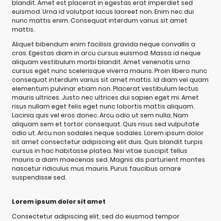
blandit. Amet est placerat in egestas erat imperdiet sed
euismod. Urna id volutpat lacus laoreet non. Enim nec dui
nunc mattis enim. Consequat interdum varius sit amet
mattis.
Aliquet bibendum enim facilisis gravida neque convallis a
cras. Egestas diam in arcu cursus euismod. Massa id neque
aliquam vestibulum morbi blandit. Amet venenatis urna
cursus eget nunc scelerisque viverra mauris. Proin libero nunc
consequat interdum varius sit amet mattis. Id diam vel quam
elementum pulvinar etiam non. Placerat vestibulum lectus
mauris ultrices. Justo nec ultrices dui sapien eget mi. Amet
risus nullam eget felis eget nunc lobortis mattis aliquam.
Lacinia quis vel eros donec. Arcu odio ut sem nulla. Nam
aliquam sem et tortor consequat. Quis risus sed vulputate
odio ut. Arcu non sodales neque sodales. Lorem ipsum dolor
sit amet consectetur adipiscing elit duis. Quis blandit turpis
cursus in hac habitasse platea. Nisi vitae suscipit tellus
mauris a diam maecenas sed. Magnis dis parturient montes
nascetur ridiculus mus mauris. Purus faucibus ornare
suspendisse sed.
Lorem ipsum dolor sit amet
Consectetur adipiscing elit, sed do eiusmod tempor