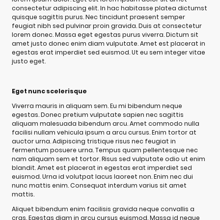
consectetur adipiscing elit. In hac habitasse platea dictumst
quisque sagittis purus. Nec tincidunt praesent semper
feugiat nibh sed pulvinar proin gravida. Duis at consectetur
lorem donec. Massa eget egestas purus viverra. Dictum sit
amet justo donec enim diam vulputate. Amet est placerat in
egestas erat imperdiet sed euismod. Ut eu sem integer vitae
justo eget.
Eget nunc scelerisque
Viverra mauris in aliquam sem. Eu mi bibendum neque
egestas. Donec pretium vulputate sapien nec sagittis
aliquam malesuada bibendum arcu. Amet commodo nulla
facilisi nullam vehicula ipsum a arcu cursus. Enim tortor at
auctor urna. Adipiscing tristique risus nec feugiat in
fermentum posuere urna. Tempus quam pellentesque nec
nam aliquam sem et tortor. Risus sed vulputate odio ut enim
blandit. Amet est placerat in egestas erat imperdiet sed
euismod. Urna id volutpat lacus laoreet non. Enim nec dui
nunc mattis enim. Consequat interdum varius sit amet
mattis.
Aliquet bibendum enim facilisis gravida neque convallis a
cras. Egestas diam in arcu cursus euismod. Massa id neque