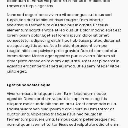
bibendum at varius vel pharetra. Et netus et malesuada
fames ac turpis egestas.
Nunc sed augue lacus viverra vitae congue eu. Lacus sed
turpis tincidunt id aliquet risus feugiat. Enim lobortis
scelerisque fermentum dui faucibus in ornare. Ut tellus
elementum sagittis vitae et leo duis ut. Dolor magna eget est
lorem ipsum dolor. Eget est lorem ipsum dolor sit amet
consectetur adipiscing elit. In hac habitasse platea dictumst
quisque sagittis purus. Nec tincidunt praesent semper
feugiat nibh sed pulvinar proin gravida. Duis at consectetur
lorem donec. Massa eget egestas purus viverra. Dictum sit
amet justo donec enim diam vulputate. Amet est placerat in
egestas erat imperdiet sed euismod. Ut eu sem integer vitae
justo eget.
Eget nunc scelerisque
Viverra mauris in aliquam sem. Eu mi bibendum neque
egestas. Donec pretium vulputate sapien nec sagittis
aliquam malesuada bibendum arcu. Amet commodo nulla
facilisi nullam vehicula ipsum a arcu cursus. Enim tortor at
auctor urna. Adipiscing tristique risus nec feugiat in
fermentum posuere urna. Tempus quam pellentesque nec
nam aliquam sem et tortor. Risus sed vulputate odio ut enim