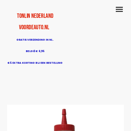
TonLin Nederland
voordeauto.nl
GRATIS VERZENDING IN NL.
BELGIË € 6,95
€5 EXTRA KORTING BIJ EEN BESTELLING
BOVEN DE € 50