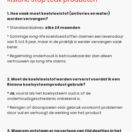
1. Hoe vaak moet koelvloeistof (antivries en water)
worden vervangen?
* Standaardadvies:
elke 24 maanden
.
* Sommige long-life koelvloeistoffen claimen een levensduur
van 5 tot 6 jaar, maar in de praktijk is eerder vervangen vaak
beter.
* Regelmatig onderhoud is betrouwbaarder dan alleen
vertrouwen op long-life claims.
2. Moet de koelvloeistof worden ververst voordat ik een
Rislone koelsysteemproduct gebruik?
* Ja
, vooral als het koelsysteem oud is of de
onderhoudsgeschiedenis onbekend is.
* Reinigen of doorspoelen vóór gebruik voorkomt problemen
door vuil en verhoogt de werking van het product.
3. Waarom ontstaan er na verloop van tijd deeltjes in het