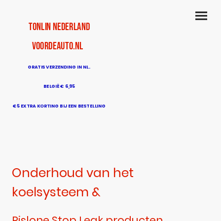
TonLin Nederland
voordeauto.nl
GRATIS VERZENDING IN NL.
BELGIË € 6,95
€5 EXTRA KORTING BIJ EEN BESTELLING
BOVEN DE € 50
Onderhoud van het
koelsysteem &
Rislone Stop Leak producten