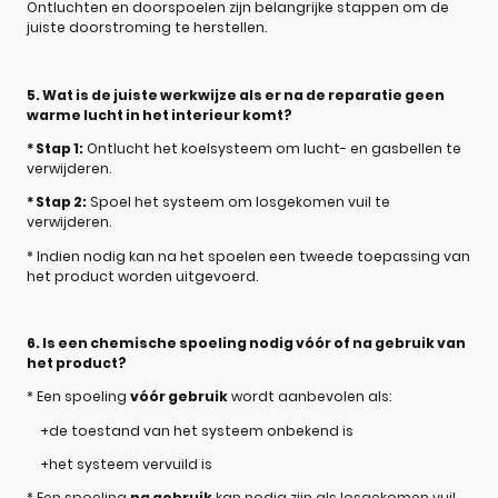
Ontluchten en doorspoelen zijn belangrijke stappen om de
juiste doorstroming te herstellen.
5. Wat is de juiste werkwijze als er na de reparatie geen
warme lucht in het interieur komt?
* Stap 1:
Ontlucht het koelsysteem om lucht- en gasbellen te
verwijderen.
* Stap 2:
Spoel het systeem om losgekomen vuil te
verwijderen.
* Indien nodig kan na het spoelen een tweede toepassing van
het product worden uitgevoerd.
6. Is een chemische spoeling nodig vóór of na gebruik van
het product?
* Een spoeling
vóór gebruik
wordt aanbevolen als:
+de toestand van het systeem onbekend is
+het systeem vervuild is
* Een spoeling
na gebruik
kan nodig zijn als losgekomen vuil