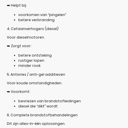
➡️ Helpt bij:
voorkomen van “pingelen”
betere verbranding
4. Cetaanverhogers (diesel)
Voor dieselmotoren.
➡️ Zorgt voor:
betere ontsteking
rustiger lopen
minder rook
5. Antivries / anti-gel additieven
Voor koude omstandigheden.
➡️ Voorkomt:
bevriezen van brandstofleidingen
diesel die “dikt” wordt
6. Complete brandstofbehandelingen
Dit zijn alles-in-één oplossingen.