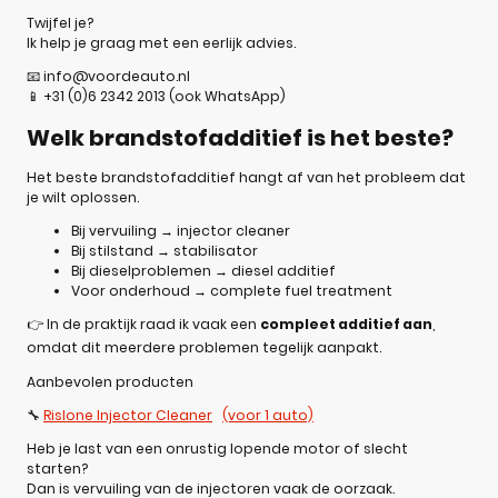
Twijfel je?
Ik help je graag met een eerlijk advies.
📧 info@voordeauto.nl
📱 +31 (0)6 2342 2013 (ook WhatsApp)
Welk brandstofadditief is het beste?
Het beste brandstofadditief hangt af van het probleem dat
je wilt oplossen.
Bij vervuiling → injector cleaner
Bij stilstand → stabilisator
Bij dieselproblemen → diesel additief
Voor onderhoud → complete fuel treatment
👉 In de praktijk raad ik vaak een
compleet additief aan
,
omdat dit meerdere problemen tegelijk aanpakt.
Aanbevolen producten
🔧
Rislone Injector Cleaner
(voor 1 auto)
Heb je last van een onrustig lopende motor of slecht
starten?
Dan is vervuiling van de injectoren vaak de oorzaak.