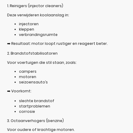
1. Reinigers (injector cleaners)
Deze verwijderen koolaanslag in:
injectoren
kleppen
verbrandingsruimte
➡️ Resultaat: motor loopt rustiger en reageert beter.
2. Brandstofstabilisatoren
Voor voertuigen die stil staan, zoals:
campers
motoren
seizoensauto’s
➡️ Voorkomt:
slechte brandstof
startproblemen
corrosie
3. Octaanverhogers (benzine)
Voor oudere of krachtige motoren.