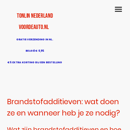
TonLin Nederland
voordeauto.nl
GRATIS VERZENDING IN NL.
BELGIË € 6,95
€5 EXTRA KORTING BIJ EEN BESTELLING
BOVEN DE € 50
Brandstofadditieven: wat doen
ze en wanneer heb je ze nodig?
Wat zijn brandstofadditieven en hoe