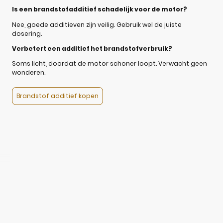
Is een brandstofadditief schadelijk voor de motor?
Nee, goede additieven zijn veilig. Gebruik wel de juiste
dosering.
Verbetert een additief het brandstofverbruik?
Soms licht, doordat de motor schoner loopt. Verwacht geen
wonderen.
Brandstof additief kopen
©Auteursrecht. Alle rechten voorbehouden.
Geen verzendkosten in Nederland