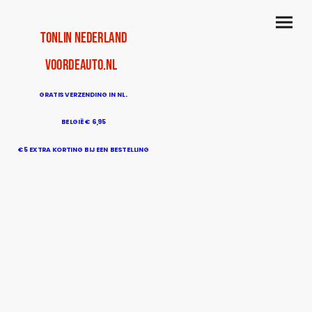
TonLin Nederland
voordeauto.nl
GRATIS VERZENDING IN NL.
BELGIË € 6,95
€5 EXTRA KORTING BIJ EEN BESTELLING
BOVEN DE € 50