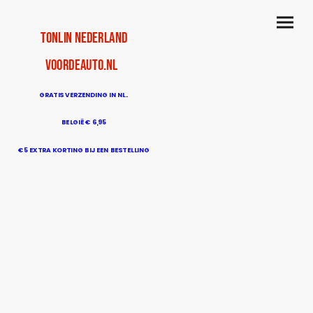
TonLin Nederland
voordeauto.nl
GRATIS VERZENDING IN NL.
BELGIË € 6,95
€5 EXTRA KORTING BIJ EEN BESTELLING
BOVEN DE € 50