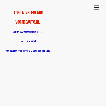
TonLin Nederland
voordeauto.nl
GRATIS VERZENDING IN NL.
BELGIË € 6,95
€5 EXTRA KORTING BIJ EEN BESTELLING
BOVEN DE € 50