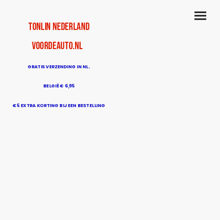
TonLin Nederland
voordeauto.nl
GRATIS VERZENDING IN NL.
BELGIË € 6,95
€5 EXTRA KORTING BIJ EEN BESTELLING
BOVEN DE € 50