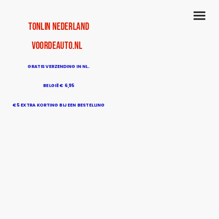
TonLin Nederland
voordeauto.nl
GRATIS VERZENDING IN NL.
BELGIË € 6,95
€5 EXTRA KORTING BIJ EEN BESTELLING
BOVEN DE € 50