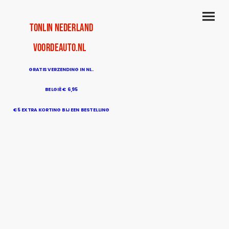
TonLin Nederland
voordeauto.nl
GRATIS VERZENDING IN NL.
BELGIË € 6,95
€5 EXTRA KORTING BIJ EEN BESTELLING
BOVEN DE € 50