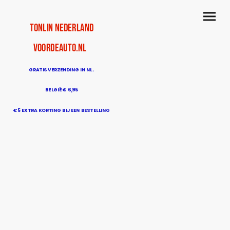
TonLin Nederland
voordeauto.nl
GRATIS VERZENDING IN NL.
BELGIË € 6,95
€5 EXTRA KORTING BIJ EEN BESTELLING
BOVEN DE € 50